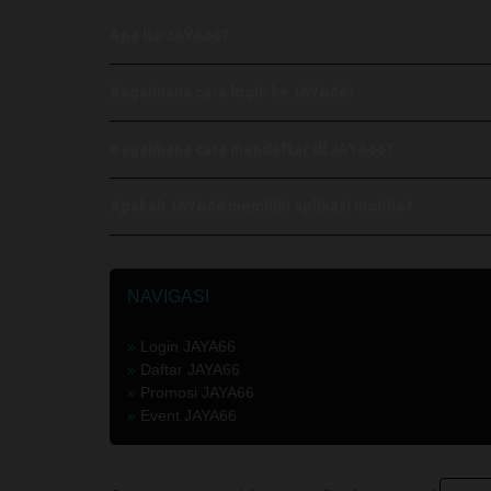
Apa itu JAYA66?
JAYA66 adalah kiblat baru platform hiburan dan game online
Bagaimana cara login ke JAYA66?
pengalaman visual masa depan.
Untuk login ke JAYA66, cukup kunjungi situs resmi kami d
Bagaimana cara mendaftar di JAYA66?
berkecepatan tinggi tanpa hambatan.
Pendaftaran di JAYA66 sangat praktis. Kunjungi halaman regi
Apakah JAYA66 memiliki aplikasi mobile?
aktif dalam hitungan detik.
Ya, JAYA66 didukung aplikasi mobile mutakhir untuk Androi
mana saja dengan lancar.
NAVIGASI
Login JAYA66
Daftar JAYA66
Promosi JAYA66
Event JAYA66