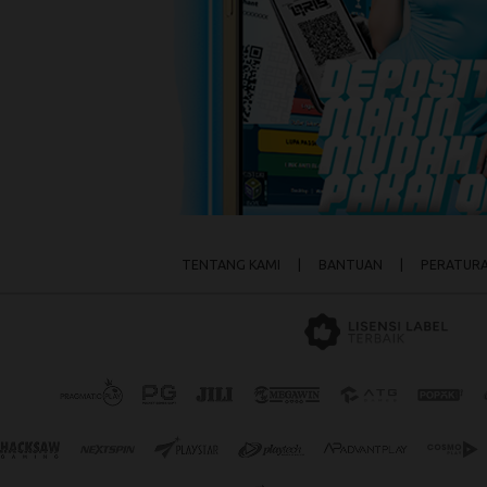
TENTANG KAMI
|
BANTUAN
|
PERATUR