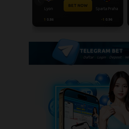
Previous
BET NOW
Union Saint-
Bodo Glimt
Gilloise
0.75
0.82
-0.75
1.00
TELEGRAM BET
Daftar
Login
Deposit
Wi