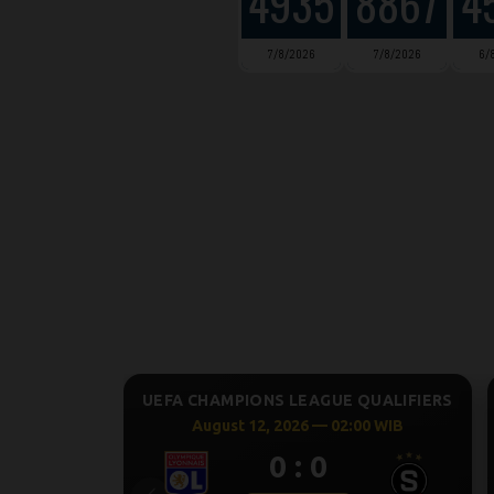
4935
8867
4
7/8/2026
7/8/2026
6/
UEFA CHAMPIONS LEAGUE QUALIFIERS
August 11, 2026 — 22:59 WIB
0 : 0