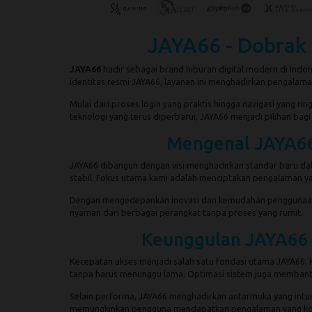
JAYA66 - Dobrak 
JAYA66
hadir sebagai brand hiburan digital modern di Ind
identitas resmi JAYA66, layanan ini menghadirkan pengalam
Mulai dari proses login yang praktis hingga navigasi yang 
teknologi yang terus diperbarui, JAYA66 menjadi pilihan b
Mengenal JAYA66
JAYA66 dibangun dengan visi menghadirkan standar baru dal
stabil. Fokus utama kami adalah menciptakan pengalaman y
Dengan mengedepankan inovasi dan kemudahan penggunaan,
nyaman dari berbagai perangkat tanpa proses yang rumit.
Keunggulan JAYA66
Kecepatan akses menjadi salah satu fondasi utama JAYA66. 
tanpa harus menunggu lama. Optimasi sistem juga membantu 
Selain performa, JAYA66 menghadirkan antarmuka yang intu
memungkinkan pengguna mendapatkan pengalaman yang kon