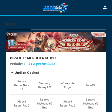
EVENT
PGSOFT : MERDEKA KE 81 !
Periode:
1 - 31 Agustus 2026
Undian Gadget
Xiaomi
Samsung
Infinix Note
Redmi Note
Poco X7
Galaxy A07
Edge
15
Lenovo
Lenovo
Xiaomi
Xiaomi
Motopad 60
Motopad 60
Redmi Pad 2
Redmi Pad 2
Neo
Neo