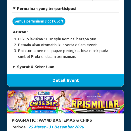
Permainan yang berpartisipasi
Semua permainan slot PGSoft
Aturan :
Cukup lakukan 100x spin nominal berapa pun.
Pemain akan otomatis ikut serta dalam event.
Poin turnamen dan papan peringkat bisa dicek pada
simbol
Piala
di dalam permainan.
Syarat & Ketentuan
Detail Event
PRAGMATIC : PAY4D BAGI EMAS & CHIPS
Periode :
25 Maret - 31 Desember 2026