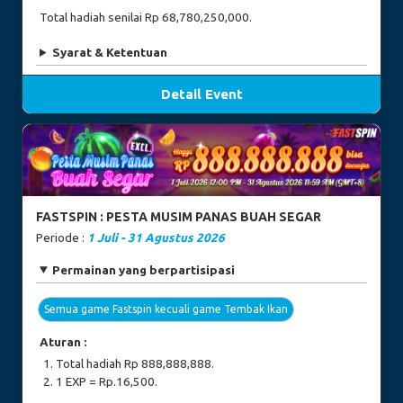
Total hadiah senilai Rp 68,780,250,000.
Syarat & Ketentuan
Detail Event
FASTSPIN : PESTA MUSIM PANAS BUAH SEGAR
Periode :
1 Juli - 31 Agustus 2026
Permainan yang berpartisipasi
Semua game Fastspin kecuali game Tembak Ikan
Aturan :
Total hadiah Rp 888,888,888.
1 EXP = Rp.16,500.