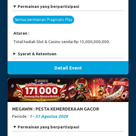
Permainan yang berpartisipasi
Semua permainan Pragmatic Play
Aturan :
Total hadiah Slot & Casino senilai Rp 15,000,000,000.
Syarat & Ketentuan
Detail Event
MEGAWIN : PESTA KEMERDEKAAN GACOR
Periode :
1 - 31 Agustus 2026
Permainan yang berpartisipasi