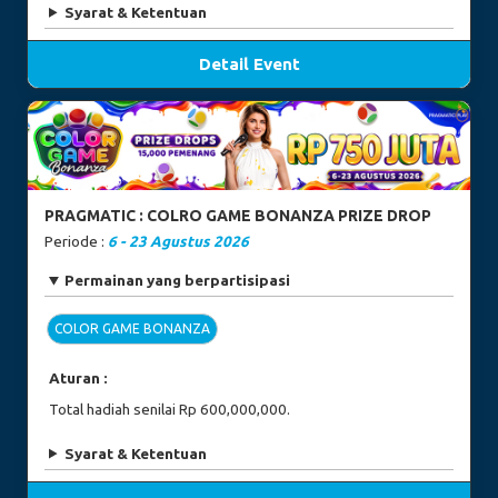
Syarat & Ketentuan
Detail Event
PRAGMATIC : COLRO GAME BONANZA PRIZE DROP
Periode :
6 - 23 Agustus 2026
Permainan yang berpartisipasi
COLOR GAME BONANZA
Aturan :
Total hadiah senilai Rp 600,000,000.
Syarat & Ketentuan