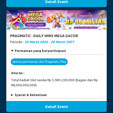
Detail Event
PRAGMATIC : DAILY WINS MEGA GACOR
Periode :
30 Maret 2026 - 28 Maret 2027
Permainan yang berpartisipasi
Semua permainan slot Pragmatic Play
Aturan :
Total hadiah Slot senilai Rp 5,983,200,000 (bagian dari Rp
88,000,000,000).
Syarat & Ketentuan
Detail Event