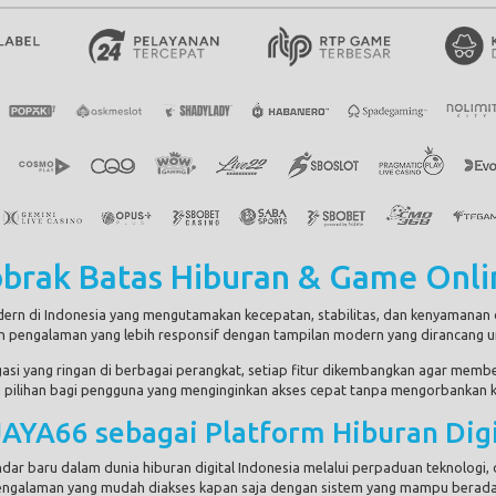
brak Batas Hiburan & Game Onli
dern di Indonesia yang mengutamakan kecepatan, stabilitas, dan kenyamanan
kan pengalaman yang lebih responsif dengan tampilan modern yang dirancang
vigasi yang ringan di berbagai perangkat, setiap fitur dikembangkan agar mem
di pilihan bagi pengguna yang menginginkan akses cepat tanpa mengorbankan 
AYA66 sebagai Platform Hiburan Dig
dar baru dalam dunia hiburan digital Indonesia melalui perpaduan teknologi
pengalaman yang mudah diakses kapan saja dengan sistem yang mampu beradapt