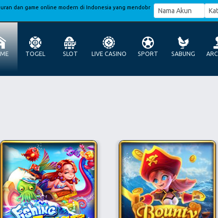
dan game online modern di Indonesia yang mendobrak batas standar lewat inovasi aks
ME
TOGEL
SLOT
LIVE CASINO
SPORT
SABUNG
ARC