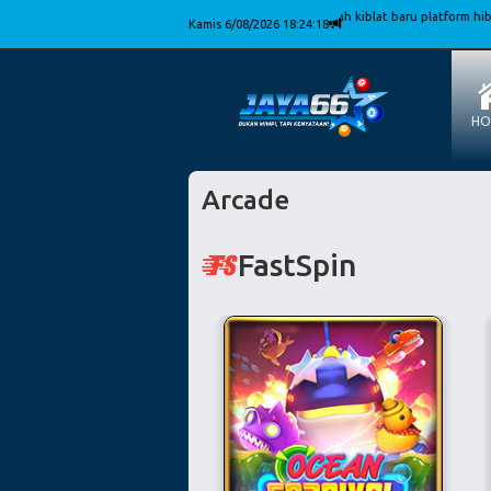
JAYA66 adalah kiblat baru platform hiburan 
Kamis 6/08/2026 18:24:19
HO
Arcade
FastSpin