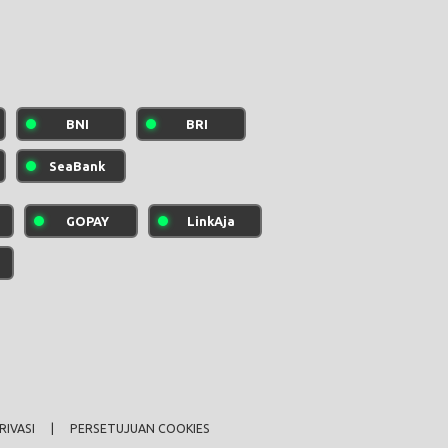
BNI
BRI
SeaBank
GOPAY
LinkAja
RIVASI
|
PERSETUJUAN COOKIES