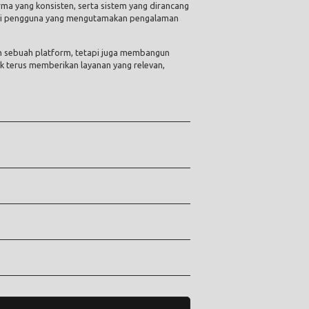
ma yang konsisten, serta sistem yang dirancang
 bagi pengguna yang mengutamakan pengalaman
n sebuah platform, tetapi juga membangun
k terus memberikan layanan yang relevan,
 akses secepat kilat, stabilitas mutlak, dan
i Anda untuk langsung masuk ke ekosistem game
ng valid, dan akun premium Anda akan langsung
ruh hiburan digital premium kapan saja dan di