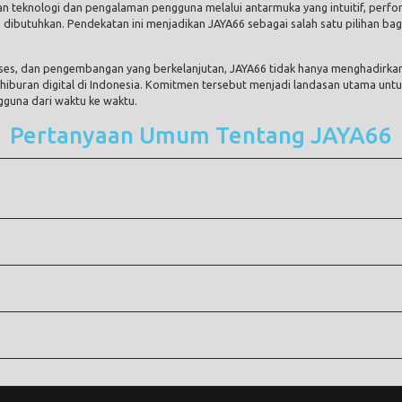
 teknologi dan pengalaman pengguna melalui antarmuka yang intuitif, perfor
n dibutuhkan. Pendekatan ini menjadikan JAYA66 sebagai salah satu pilihan
es, dan pengembangan yang berkelanjutan, JAYA66 tidak hanya menghadirka
buran digital di Indonesia. Komitmen tersebut menjadi landasan utama untu
una dari waktu ke waktu.
Pertanyaan Umum Tentang JAYA66
 game online modern di Indonesia yang mendobrak batas standar lewat inovasi
esmi kami dan klik tombol "Login". Masukkan nama pengguna serta kata sand
 halaman registrasi di situs resmi kami, isi formulir singkat dengan data ya
?
untuk Android dan iOS. Didesain khusus demi kenyamanan Anda menikmati selu