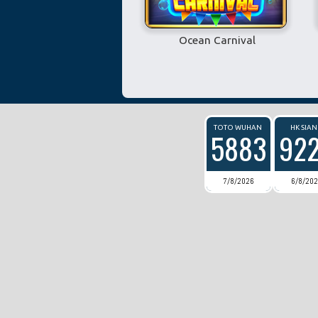
Ocean Carnival
TOTO WUHAN
HK SIA
5883
92
7/8/2026
6/8/20