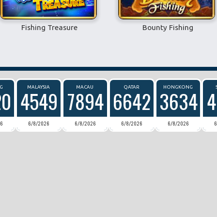
Fishing Treasure
Bounty Fishing
NG
MALAYSIA
MACAU
QATAR
HONGKONG
20
4549
7894
6642
3634
4
26
6/8/2026
6/8/2026
6/8/2026
6/8/2026
6