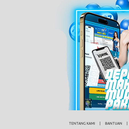
TENTANG KAMI
|
BANTUAN
|