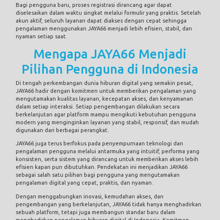
Bagi pengguna baru, proses registrasi dirancang agar dapat
diselesaikan dalam waktu singkat melalui formulir yang praktis. Setelah
akun aktif, seluruh layanan dapat diakses dengan cepat sehingga
pengalaman menggunakan JAYA66 menjadi lebih efisien, stabil, dan
nyaman setiap saat.
Mengapa JAYA66 Menjadi
Pilihan Pengguna di Indonesia
Di tengah perkembangan dunia hiburan digital yang semakin pesat,
JAYA66 hadir dengan komitmen untuk memberikan pengalaman yang
mengutamakan kualitas layanan, kecepatan akses, dan kenyamanan
dalam setiap interaksi. Setiap pengembangan dilakukan secara
berkelanjutan agar platform mampu mengikuti kebutuhan pengguna
modern yang menginginkan layanan yang stabil, responsif, dan mudah
digunakan dari berbagai perangkat.
JAYA66 juga terus berfokus pada penyempurnaan teknologi dan
pengalaman pengguna melalui antarmuka yang intuitif, performa yang
konsisten, serta sistem yang dirancang untuk memberikan akses lebih
efisien kapan pun dibutuhkan. Pendekatan ini menjadikan JAYA66
sebagai salah satu pilihan bagi pengguna yang mengutamakan
pengalaman digital yang cepat, praktis, dan nyaman.
Dengan menggabungkan inovasi, kemudahan akses, dan
pengembangan yang berkelanjutan, JAYA66 tidak hanya menghadirkan
sebuah platform, tetapi juga membangun standar baru dalam
menghadirkan pengalaman hiburan digital di Indonesia. Komitmen