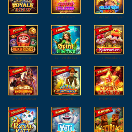
Royale House
Wild Calavera
Golden Moon Empire
Neko Riches
Spirit of the Sea
The Nutcrackers
Ranger Showdown
The Maya Myth
Mighty Sevens