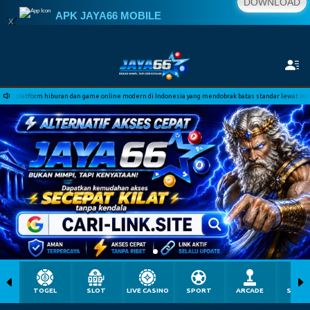
DOWNLOAD
APK JAYA66 MOBILE
x
Anti-Blokir & Login Tercepat.
orm hiburan dan game online modern di Indonesia yang mendobrak batas standar lewat inovasi akses se
TOGEL
SLOT
LIVE CASINO
SPORT
ARCADE
SABU