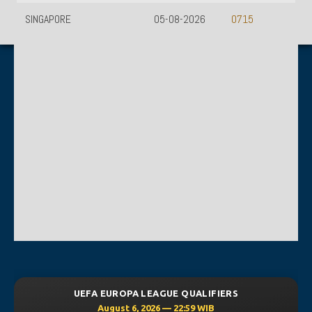
SINGAPORE
05-08-2026
0715
UEFA EUROPA LEAGUE QUALIFIERS
August 6, 2026 — 22:59 WIB