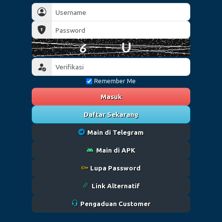
Remember Me
Masuk
Daftar Sekarang
Main di Telegram
Main di APK
Lupa Password
Link Alternatif
Pengaduan Customer