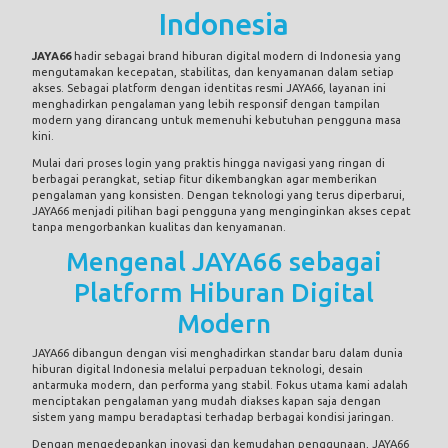
Indonesia
JAYA66
hadir sebagai brand hiburan digital modern di Indonesia yang
mengutamakan kecepatan, stabilitas, dan kenyamanan dalam setiap
akses. Sebagai platform dengan identitas resmi JAYA66, layanan ini
menghadirkan pengalaman yang lebih responsif dengan tampilan
modern yang dirancang untuk memenuhi kebutuhan pengguna masa
kini.
Mulai dari proses login yang praktis hingga navigasi yang ringan di
berbagai perangkat, setiap fitur dikembangkan agar memberikan
pengalaman yang konsisten. Dengan teknologi yang terus diperbarui,
JAYA66 menjadi pilihan bagi pengguna yang menginginkan akses cepat
tanpa mengorbankan kualitas dan kenyamanan.
Mengenal JAYA66 sebagai
Platform Hiburan Digital
Modern
JAYA66 dibangun dengan visi menghadirkan standar baru dalam dunia
hiburan digital Indonesia melalui perpaduan teknologi, desain
antarmuka modern, dan performa yang stabil. Fokus utama kami adalah
menciptakan pengalaman yang mudah diakses kapan saja dengan
sistem yang mampu beradaptasi terhadap berbagai kondisi jaringan.
Dengan mengedepankan inovasi dan kemudahan penggunaan, JAYA66