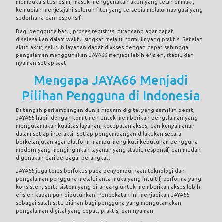
membuka situs resmi, masuk menggunakan akun yang telah dimiliki,
kemudian menjelajahi seluruh fitur yang tersedia melalui navigasi yang
sederhana dan responsif.
Bagi pengguna baru, proses registrasi dirancang agar dapat
diselesaikan dalam waktu singkat melalui formulir yang praktis. Setelah
akun aktif, seluruh layanan dapat diakses dengan cepat sehingga
pengalaman menggunakan JAYA66 menjadi lebih efisien, stabil, dan
nyaman setiap saat.
Mengapa JAYA66 Menjadi
Pilihan Pengguna di Indonesia
Di tengah perkembangan dunia hiburan digital yang semakin pesat,
JAYA66 hadir dengan komitmen untuk memberikan pengalaman yang
mengutamakan kualitas layanan, kecepatan akses, dan kenyamanan
dalam setiap interaksi. Setiap pengembangan dilakukan secara
berkelanjutan agar platform mampu mengikuti kebutuhan pengguna
modern yang menginginkan layanan yang stabil, responsif, dan mudah
digunakan dari berbagai perangkat.
JAYA66 juga terus berfokus pada penyempurnaan teknologi dan
pengalaman pengguna melalui antarmuka yang intuitif, performa yang
konsisten, serta sistem yang dirancang untuk memberikan akses lebih
efisien kapan pun dibutuhkan. Pendekatan ini menjadikan JAYA66
sebagai salah satu pilihan bagi pengguna yang mengutamakan
pengalaman digital yang cepat, praktis, dan nyaman.