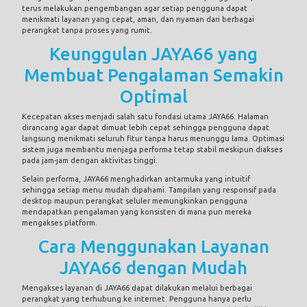
terus melakukan pengembangan agar setiap pengguna dapat
menikmati layanan yang cepat, aman, dan nyaman dari berbagai
perangkat tanpa proses yang rumit.
Keunggulan JAYA66 yang
Membuat Pengalaman Semakin
Optimal
Kecepatan akses menjadi salah satu fondasi utama JAYA66. Halaman
dirancang agar dapat dimuat lebih cepat sehingga pengguna dapat
langsung menikmati seluruh fitur tanpa harus menunggu lama. Optimasi
sistem juga membantu menjaga performa tetap stabil meskipun diakses
pada jam-jam dengan aktivitas tinggi.
Selain performa, JAYA66 menghadirkan antarmuka yang intuitif
sehingga setiap menu mudah dipahami. Tampilan yang responsif pada
desktop maupun perangkat seluler memungkinkan pengguna
mendapatkan pengalaman yang konsisten di mana pun mereka
mengakses platform.
Cara Menggunakan Layanan
JAYA66 dengan Mudah
Mengakses layanan di JAYA66 dapat dilakukan melalui berbagai
perangkat yang terhubung ke internet. Pengguna hanya perlu