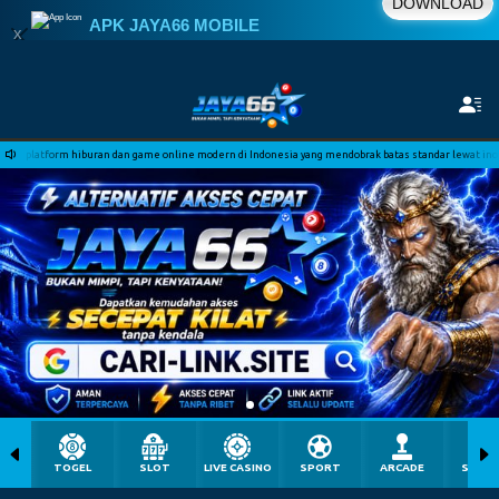
DOWNLOAD
APK JAYA66 MOBILE
x
Anti-Blokir & Login Tercepat.
 platform hiburan dan game online modern di Indonesia yang mendobrak batas standar lewat inovasi ak
TOGEL
SLOT
LIVE CASINO
SPORT
ARCADE
SABU