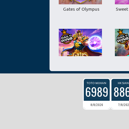
Gates of Olympus
Sweet
Gates of Gatot Kaca
Gates
Super Scatter
TOTO WUHAN
HK SIA
6989
88
8/8/2026
7/8/20