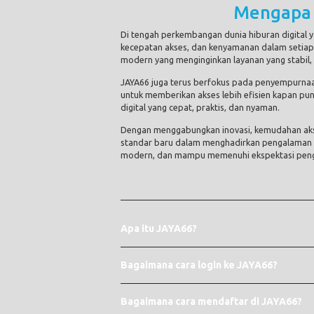
Mengapa 
Di tengah perkembangan dunia hiburan digital
Panda Fortune 2
Ama
kecepatan akses, dan kenyamanan dalam setiap
modern yang menginginkan layanan yang stabil,
JAYA66 juga terus berfokus pada penyempurnaan
untuk memberikan akses lebih efisien kapan pu
digital yang cepat, praktis, dan nyaman.
Dengan menggabungkan inovasi, kemudahan aks
standar baru dalam menghadirkan pengalaman hi
modern, dan mampu memenuhi ekspektasi pengg
Yum Yum Powerways
Pyra
Apa itu JAYA66?
JAYA66 adalah kiblat baru platform hiburan dan
Bagaimana cara login ke JAYA66?
pengalaman visual masa depan.
Untuk login ke JAYA66, cukup kunjungi situs r