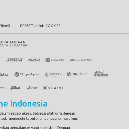
ney
Aztec Bonanza
RIVASI
|
PERSETUJUAN COOKIES
eluxe
Christmas Carol
Megaways
ne Indonesia
 dalam setiap akses. Sebagai platform dengan
 untuk memenuhi kebutuhan pengguna masa kini.