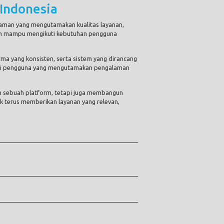
Indonesia
laman yang mengutamakan kualitas layanan,
aways
Pirate Gold Deluxe
orm mampu mengikuti kebutuhan pengguna
ma yang konsisten, serta sistem yang dirancang
 bagi pengguna yang mengutamakan pengalaman
n sebuah platform, tetapi juga membangun
k terus memberikan layanan yang relevan,
nza
Piggy Bank Bills
 akses secepat kilat, stabilitas mutlak, dan
i Anda untuk langsung masuk ke ekosistem game