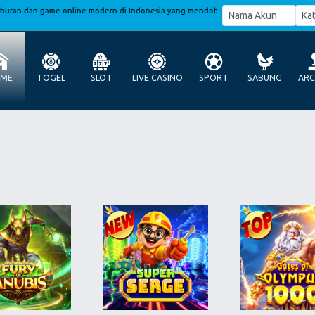
an game online modern di Indonesia yang mendobrak batas standar lewat inovasi akse
ME
TOGEL
SLOT
LIVE CASINO
SPORT
SABUNG
ARC