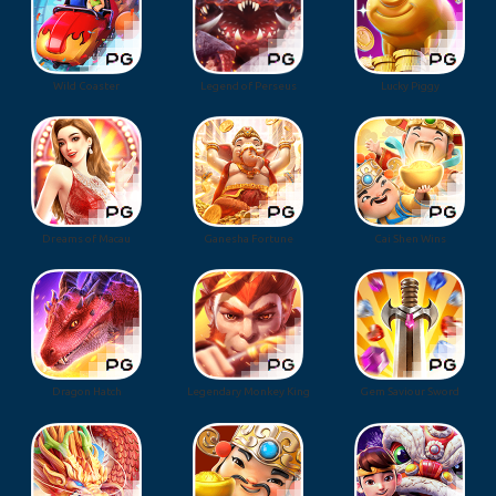
Wild Coaster
Legend of Perseus
Lucky Piggy
Dreams of Macau
Ganesha Fortune
Cai Shen Wins
Dragon Hatch
Legendary Monkey King
Gem Saviour Sword