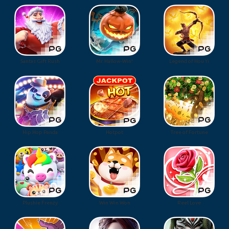
Santas Gift Rush
Mr. Hallow-Win!
Legend of Hou Yi
Hip Hop Panda
Hotpot
Tree of Fortune
Plushie Frenzy
Win Win Won
Reel Love