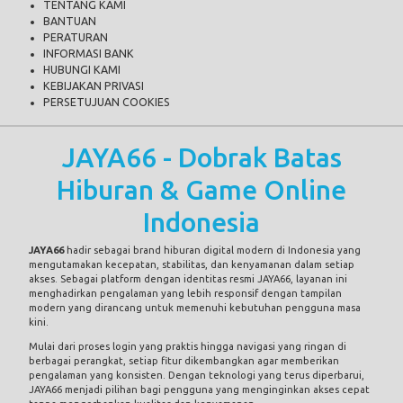
TENTANG KAMI
BANTUAN
PERATURAN
INFORMASI BANK
HUBUNGI KAMI
KEBIJAKAN PRIVASI
PERSETUJUAN COOKIES
JAYA66 - Dobrak Batas
Hiburan & Game Online
Indonesia
JAYA66
hadir sebagai brand hiburan digital modern di Indonesia yang
mengutamakan kecepatan, stabilitas, dan kenyamanan dalam setiap
akses. Sebagai platform dengan identitas resmi JAYA66, layanan ini
menghadirkan pengalaman yang lebih responsif dengan tampilan
modern yang dirancang untuk memenuhi kebutuhan pengguna masa
kini.
Mulai dari proses login yang praktis hingga navigasi yang ringan di
berbagai perangkat, setiap fitur dikembangkan agar memberikan
pengalaman yang konsisten. Dengan teknologi yang terus diperbarui,
JAYA66 menjadi pilihan bagi pengguna yang menginginkan akses cepat