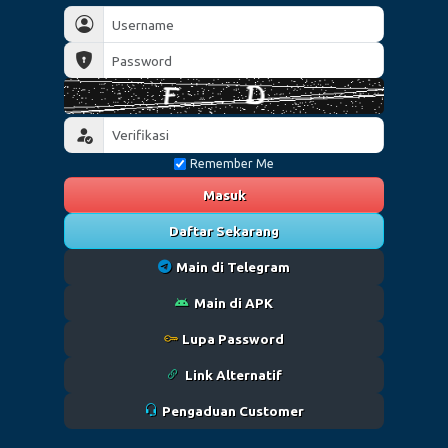
Remember Me
Masuk
Daftar Sekarang
Main di Telegram
Main di APK
Lupa Password
Link Alternatif
Pengaduan Customer