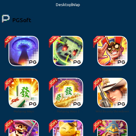
Desktop
Wap
PGSoft
Monkeys Wild Party
Zombie Blasters
Super Wildrix
Mahjong Ways
Mahjong Ways 2
Wild Bounty Showdown