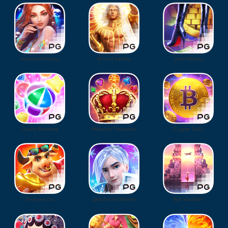
Mermaid Riches
Rise of Apollo
Heist Stakes
Candy Bonanza
Majestic Treasures
Crypto Gold
Fortune Ox
Jack Frosts Winter
Bali Vacation