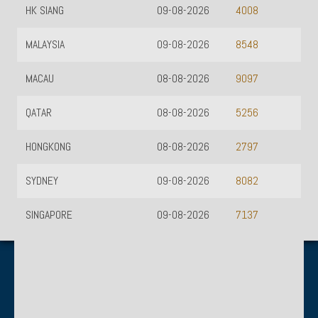
HK SIANG
09-08-2026
4008
MALAYSIA
09-08-2026
8548
MACAU
08-08-2026
9097
QATAR
08-08-2026
5256
HONGKONG
08-08-2026
2797
SYDNEY
09-08-2026
8082
SINGAPORE
09-08-2026
7137