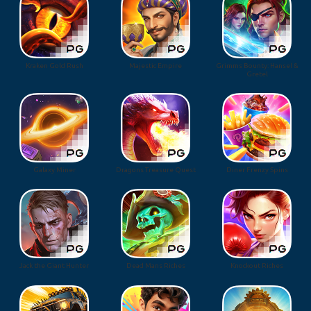
Kraken Gold Rush
Majestic Empire
Grimms Bounty: Hansel &
Gretel
Galaxy Miner
Dragons Treasure Quest
Diner Frenzy Spins
Jack the Giant Hunter
Dead Mans Riches
Knockout Riches