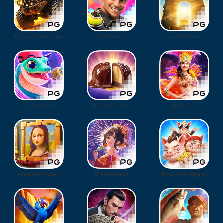
Doomsday Rampage
Graffiti Rush
Incan Wonders
Fortune Snake
Chocolate Deluxe
Rio Fantasia
Museum Mystery
Oishi Delights
Three Crazy Piggies