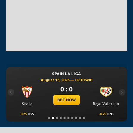
SPAIN LA LIGA
August 16, 2026 — 02:30 WIB
0 : 0
Previous
Next
BET NOW
Sevilla
Rayo Vallecano
0.25
0.95
-0.25
0.95