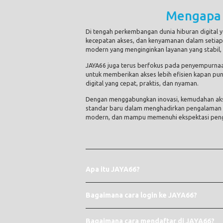
Cookie Hunter
Mengapa 
Di tengah perkembangan dunia hiburan digital
kecepatan akses, dan kenyamanan dalam setiap
modern yang menginginkan layanan yang stabil,
JAYA66 juga terus berfokus pada penyempurnaan
untuk memberikan akses lebih efisien kapan pu
digital yang cepat, praktis, dan nyaman.
Dengan menggabungkan inovasi, kemudahan aks
standar baru dalam menghadirkan pengalaman hi
modern, dan mampu memenuhi ekspektasi pengg
Apa itu JAYA66?
JAYA66 adalah kiblat baru platform hiburan dan
Bagaimana cara login ke JAYA66?
pengalaman visual masa depan.
Untuk login ke JAYA66, cukup kunjungi situs r
Bagaimana cara mendaftar di JAYA66?
berkecepatan tinggi tanpa hambatan.