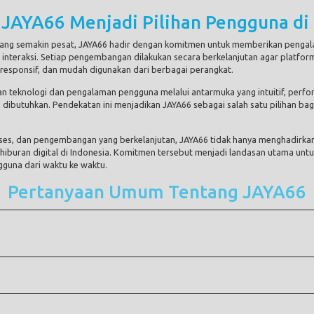
JAYA66 Menjadi Pilihan Pengguna di 
 yang semakin pesat, JAYA66 hadir dengan komitmen untuk memberikan penga
 interaksi. Setiap pengembangan dilakukan secara berkelanjutan agar platf
 responsif, dan mudah digunakan dari berbagai perangkat.
 teknologi dan pengalaman pengguna melalui antarmuka yang intuitif, perfor
n dibutuhkan. Pendekatan ini menjadikan JAYA66 sebagai salah satu pilihan
es, dan pengembangan yang berkelanjutan, JAYA66 tidak hanya menghadirka
buran digital di Indonesia. Komitmen tersebut menjadi landasan utama untu
una dari waktu ke waktu.
Pertanyaan Umum Tentang JAYA66
 game online modern di Indonesia yang mendobrak batas standar lewat inovasi
esmi kami dan klik tombol "Login". Masukkan nama pengguna serta kata sand