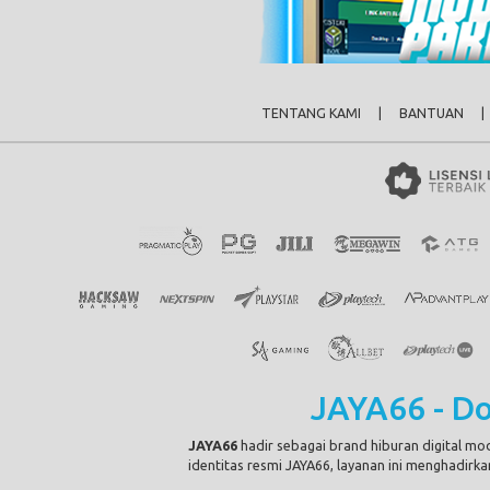
Pirate Treasure Hunt
Fi
TENTANG KAMI
|
BANTUAN
|
Rush Hour Gold
Jum
JAYA66 - Do
JAYA66
hadir sebagai brand hiburan digital mo
identitas resmi JAYA66, layanan ini menghadir