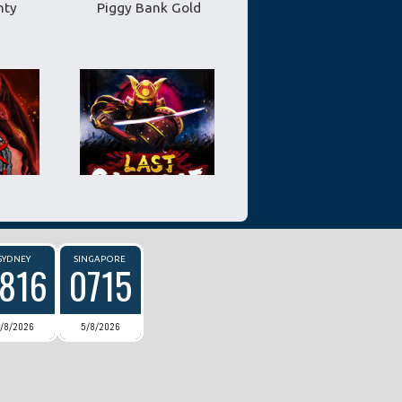
nty
Piggy Bank Gold
al
Last Samurai
SYDNEY
SINGAPORE
816
0715
/8/2026
5/8/2026