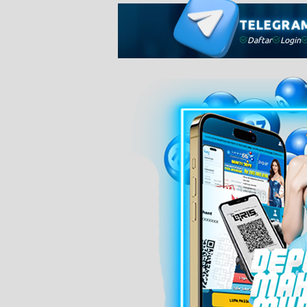
Anubis
TELEGRA
Daftar
Login
Slotto 4D
Xmas