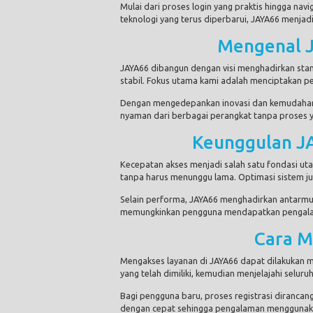
Fish Prawn Crab
Rama
Mulai dari proses login yang praktis hingga na
Bonanza
teknologi yang terus diperbarui, JAYA66 menja
Mengenal J
JAYA66 dibangun dengan visi menghadirkan stan
stabil. Fokus utama kami adalah menciptakan 
Dengan mengedepankan inovasi dan kemudahan 
nyaman dari berbagai perangkat tanpa proses y
Keunggulan J
Kecepatan akses menjadi salah satu fondasi ut
Hungry Slime
tanpa harus menunggu lama. Optimasi sistem ju
Selain performa, JAYA66 menghadirkan antarmuk
memungkinkan pengguna mendapatkan pengalam
Cara M
Mengakses layanan di JAYA66 dapat dilakukan m
yang telah dimiliki, kemudian menjelajahi seluru
Bagi pengguna baru, proses registrasi dirancang
dengan cepat sehingga pengalaman menggunakan 