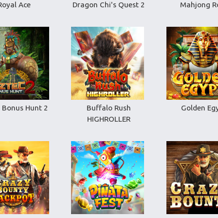
Royal Ace
Dragon Chi's Quest 2
Mahjong R
: Bonus Hunt 2
Buffalo Rush
Golden Eg
HIGHROLLER