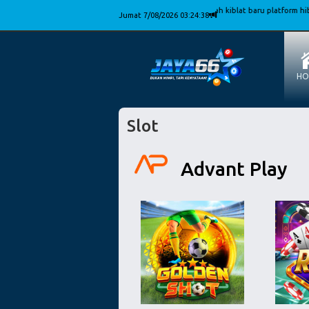
JAYA66 adalah kiblat baru platform hiburan da
Jumat 7/08/2026 03:24:39
HO
Slot
Advant Play