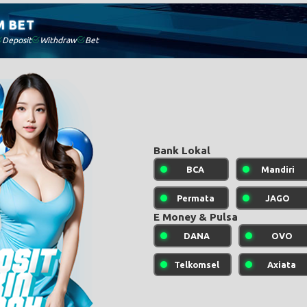
M BET
Deposit
Withdraw
Bet
 Gift Delight
Squid Game 2:
Disco 777 Ho
Bank Lokal
Mukunghwa
Win
BCA
Mandiri
Permata
JAGO
E Money & Pulsa
DANA
OVO
Telkomsel
Axiata