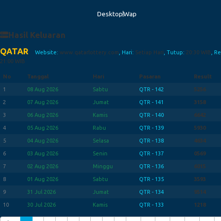
Desktop
Wap
Hasil Keluaran
QATAR
Website:
www.qatarlottery.com
, Hari:
Setiap Hari
, Tutup:
20:30 WIB
, Re
21:00 WIB
No
Tanggal
Hari
Pasaran
Result
1
08 Aug 2026
Sabtu
QTR - 142
5256
2
07 Aug 2026
Jumat
QTR - 141
3158
3
06 Aug 2026
Kamis
QTR - 140
6642
4
05 Aug 2026
Rabu
QTR - 139
5930
5
04 Aug 2026
Selasa
QTR - 138
4634
6
03 Aug 2026
Senin
QTR - 137
0569
7
02 Aug 2026
Minggu
QTR - 136
6015
8
01 Aug 2026
Sabtu
QTR - 135
3593
9
31 Jul 2026
Jumat
QTR - 134
9514
10
30 Jul 2026
Kamis
QTR - 133
1218