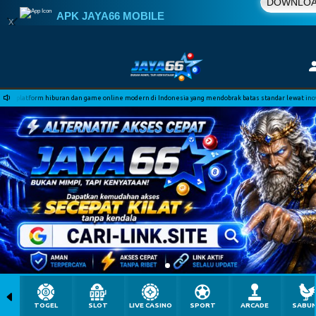
DOWNLO
APK JAYA66 MOBILE
x
Anti-Blokir & Login Tercepat.
u platform hiburan dan game online modern di Indonesia yang mendobrak batas standar lewat inovasi a
TOGEL
SLOT
LIVE CASINO
SPORT
ARCADE
SABU